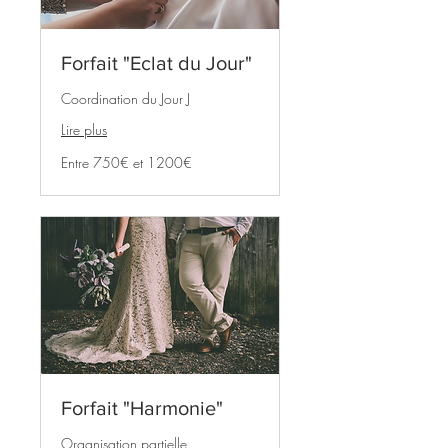
Forfait "Eclat du Jour"
Coordination du Jour J
Lire plus
Entre
Entre 750€ et 1200€
750€
et
1200€
Forfait "Harmonie"
Organisation partielle