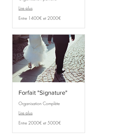
Lire plus
Entre
Entre 1400€ et 2000€
1400€
et
2000€
Forfait "Signature"
Organisation Complète
Lire plus
Entre
Entre 2000€ et 5000€
2000€
et
5000€