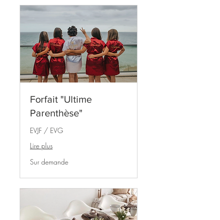
Forfait "Ultime
Parenthèse"
EVJF / EVG
Lire plus
Sur
Sur demande
demande