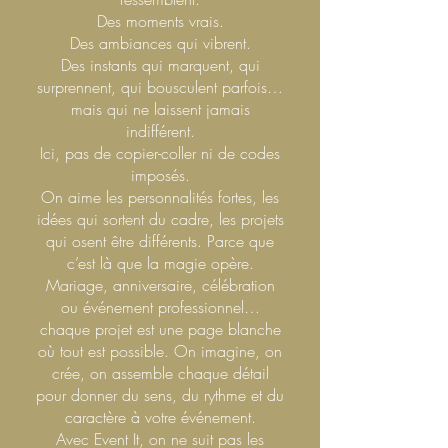
Des moments vrais.
Des ambiances qui vibrent.
Des instants qui marquent, qui
surprennent, qui bousculent parfois…
mais qui ne laissent jamais
indifférent.
Ici, pas de copier-coller ni de codes
imposés.
On aime les personnalités fortes, les
idées qui sortent du cadre, les projets
qui osent être différents. Parce que
c’est là que la magie opère.
Mariage, anniversaire, célébration
ou événement professionnel…
chaque projet est une page blanche
où tout est possible. On imagine, on
crée, on assemble chaque détail
pour donner du sens, du rythme et du
caractère à votre événement.
Avec Event It, on ne suit pas les